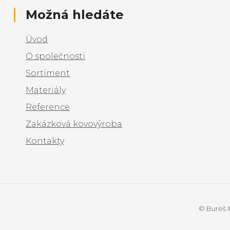
Možná hledáte
Úvod
O společnosti
Sortiment
Materiály
Reference
Zakázková kovovýroba
Kontakty
© Bureš I