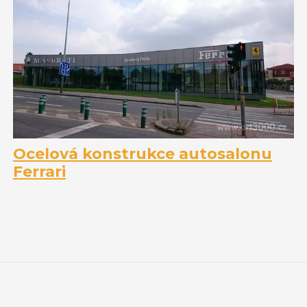
Ocelová konstrukce autosalonu
Ferrari