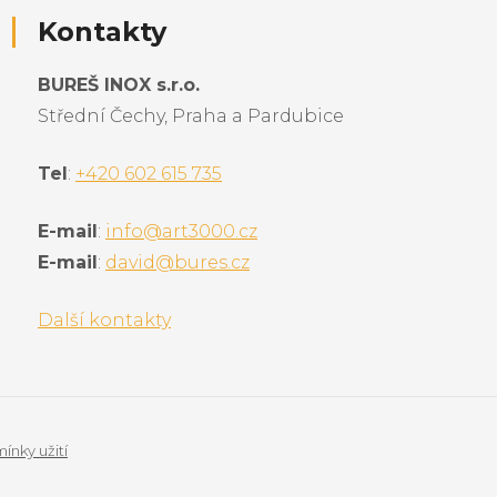
Kontakty
BUREŠ INOX s.r.o.
Střední Čechy, Praha a Pardubice
Tel
:
+420 602 615 735
E-mail
:
info@art3000.cz
E-mail
:
david@bures.cz
Další kontakty
nky užití