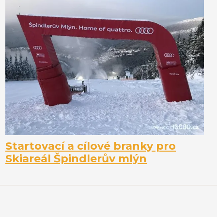
Startovací a cílové branky pro
Skiareál Špindlerův mlýn