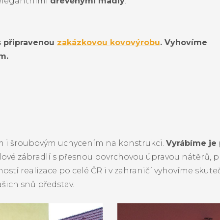
elegantními
dřevěnými madly
.
s připravenou
zakázkovou kovovýrobu
. Vyhovíme
m.
ným i šroubovým uchycením na konstrukci.
Vyrábíme je
celové zábradlí s přesnou povrchovou úpravou nátěrů, 
ostí realizace po celé ČR i v zahraničí vyhovíme skut
ašich snů představ.