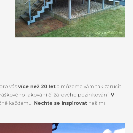
pro vás
více než 20 let
a můžeme vám tak zaručit
práškového lakování či žárového pozinkování.
V
ečně každému.
Nechte se inspirovat
našimi