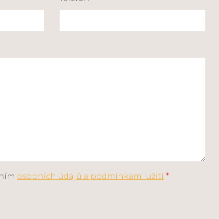
áním
osobních údajů a podmínkami užití
*