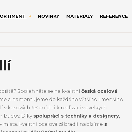
SORTIMENT
NOVINKY
MATERIÁLY
REFERENCE
lí
odiště? Spolehněte se na kvalitní
česká ocelová
obíme a namontujeme do každého většího i menšího
 v kusových řešeních i k realizaci ve velkých
h budov. Díky
spolupráci s techniky a designery
,
místa. Kvalitní ocelová zábradlí nabízíme
s