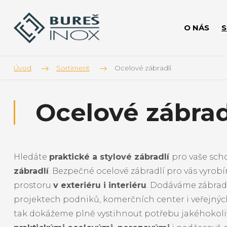
O NÁS
Úvod
Sortiment
Ocelové zábradlí
Ocelové zábrad
Hledáte
praktické a stylové zábradlí
pro vaše sch
zábradlí
. Bezpečné ocelové zábradlí pro vás vyr
prostoru
v exteriéru i interiéru
. Dodáváme zábradlí
projektech podniků, komerčních center i veřejnýc
tak dokážeme plně vystihnout potřebu jakéhokoliv 