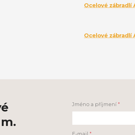
Ocelové zábradlí 
Ocelové zábradlí 
vé
Jméno a příjmení
*
ám.
E-mail
*