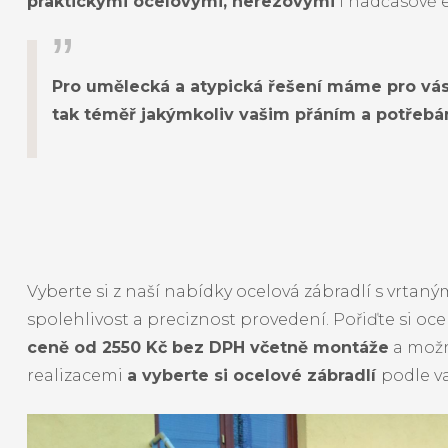
praktickými ocelovými, nerezovými
i nadčasově 
Pro umělecká a atypická řešení máme pro vá
tak téměř jakýmkoliv vašim přáním a potřebá
Vyberte si z naší nabídky ocelová zábradlí s vrta
spolehlivost a preciznost provedení. Pořiďte si o
ceně od 2550 Kč bez DPH včetně montáže
a možn
realizacemi
a vyberte si ocelové zábradlí
podle v