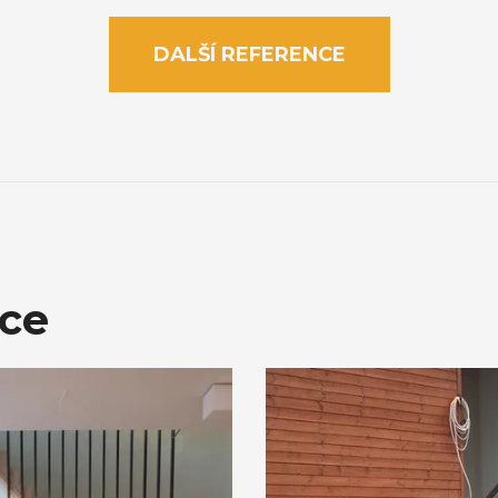
DALŠÍ REFERENCE
áce