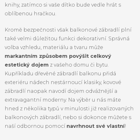
knihy, zatímco si vaše dítko bude vedle hrát s
oblíbenou hračkou.
Kromě bezpečnosti však balkonové zábradlí plní
také velmi důležitou funkci dekorativní. Správná
volba vzhledu, materiálu a tvaru může
markantním způsobem povýšit celkový
estetický dojem
z vašeho domu či bytu.
Kupříkladu dřevěné zábradlí balkonu přidá
exteriéru nádech nestárnoucí klasiky, kovové
zábradlí naopak navodí dojem odvážnější a
extravagantní moderny. Na výběr u nás máte
hned z několika typů v minulosti již realizovaných
balkonových zábradlí, nebo si dokonce můžete s
naší odbornou pomocí
navrhnout své vlastní
!