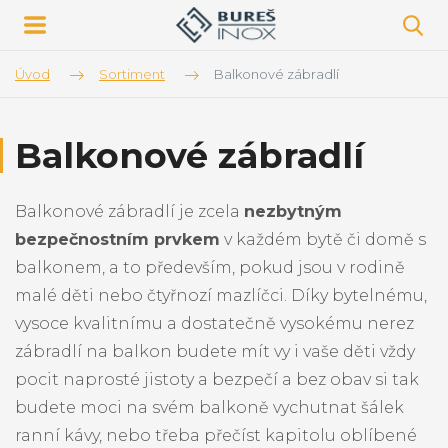
Úvod
Sortiment
Balkonové zábradlí
Balkonové zábradlí
Balkonové zábradlí je zcela
nezbytným
bezpečnostním prvkem
v každém bytě či domě s
balkonem, a to především, pokud jsou v rodině
malé děti nebo čtyřnozí mazlíčci. Díky bytelnému,
vysoce kvalitnímu a dostatečně vysokému nerez
zábradlí na balkon budete mít vy i vaše děti vždy
pocit naprosté jistoty a bezpečí a bez obav si tak
budete moci na svém balkoně vychutnat šálek
ranní kávy, nebo třeba přečíst kapitolu oblíbené