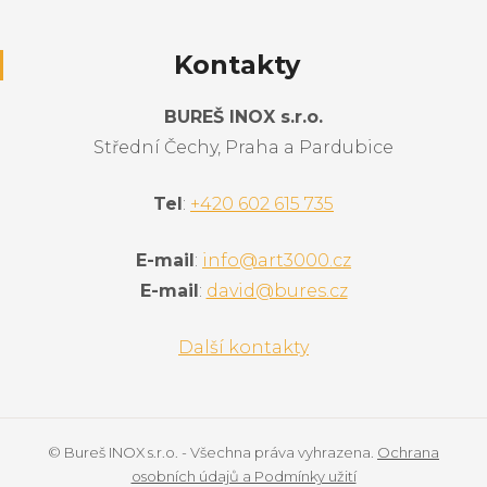
Kontakty
BUREŠ INOX s.r.o.
Střední Čechy, Praha a Pardubice
Tel
:
+420 602 615 735
E-mail
:
info@art3000.cz
E-mail
:
david@bures.cz
Další kontakty
© Bureš INOX s.r.o. - Všechna práva vyhrazena.
Ochrana
osobních údajů a Podmínky užití