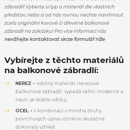
zábradlí! Vyberte si typ a materiál dle vlastních
představ, nebo si od nás rovnou nechte navrhnout
zcela originální kovové či dřevěné balkonové
zábradlí na zakázku! Pro více informací nás
neváhejte kontaktovat skrze formulář níže
Vybírejte z těchto materiálů
na balkonové zábradlí:
NEREZ -
odolný materiál, nerezové
balkonové zábradlí vypadá velmi moderně a
navíc se dobře udržuj
OCEL -
v kombinaci s mnoha druhy
povrchových úprav vznikne skutečně
dokonalý vzhled