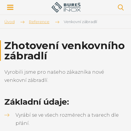
Úvod
Reference
Venkovní zábradlí
Zhotovení venkovního
zábradlí
Vyrobili jsme pro našeho zákazníka nové
venkovní zábradlí.
Základní údaje:
Vyrábí se ve všech rozměrech a tvarech dle
přání.