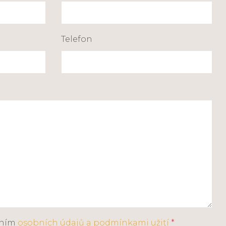
Telefon
áním
osobních údajů a podmínkami užití
*