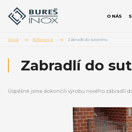
O NÁS
Úvod
Reference
Zabradlí do suterénu
Zabradlí do su
Úspěšně jsme dokončili výrobu nového zábradlí d