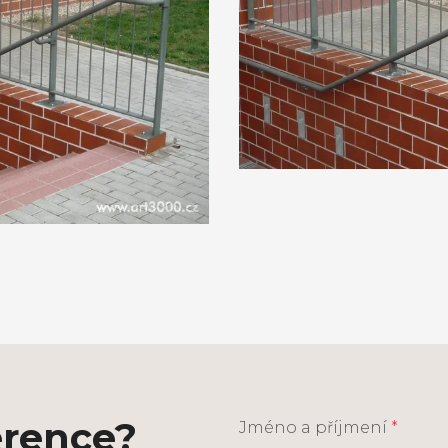
erence?
Jméno a příjmení
*