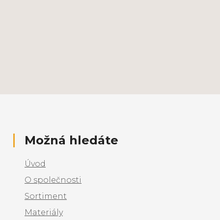
Možná hledáte
Úvod
O společnosti
Sortiment
Materiály