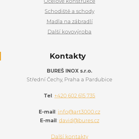
Ocelové konstrukce
Schodiště a schody
Madla na zábradlí
Další kovovýroba
Kontakty
BUREŠ INOX s.r.o.
Střední Čechy, Praha a Pardubice
Tel
:
+420 602 615 735
E-mail
:
info@art3000.cz
E-mail
:
david@bures.cz
Další kontakty