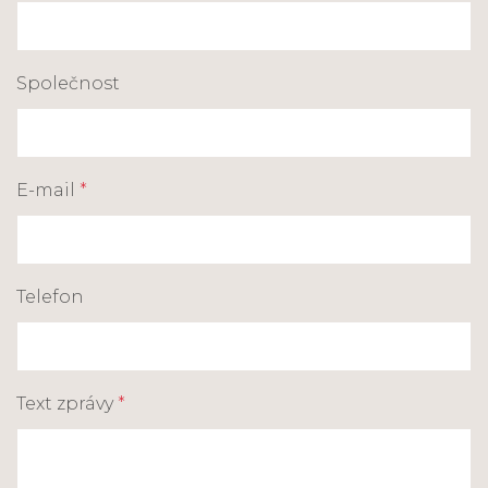
Společnost
E-mail
*
Telefon
Text zprávy
*