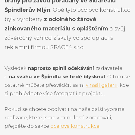
brány pro závod pořádaný ve Skiareálu
Špindlerův Mlýn
. Obě tyto ocelové konstrukce
byly vyrobeny
z odolného žárově
zinkovaného materiálu s opláštěním
a svůj
závěrečný vzhled získaly ve spolupráci s
reklamní firmou SPACE4 s.r.o.
Výsledek
naprosto splnil očekávání
zadavatele
a
na svahu ve Špindlu se hrdě blýsknul
. O tom se
ostatně můžete přesvědčit sami
v naší galerii
, kde
si prohlédnete více fotografií z projektu.
Pokud se chcete podívat i na naše další vybrané
realizace, které jsme v minulosti zpracovali,
přejděte do sekce
ocelové konstrukce
.