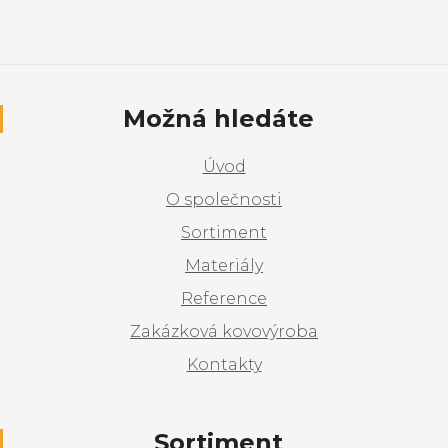
Možná hledáte
Úvod
O společnosti
Sortiment
Materiály
Reference
Zakázková kovovýroba
Kontakty
Sortiment