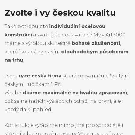
Zvolte i vy českou kvalitu
Také potřebujete
individuální ocelovou
konstrukci
a zvažujete dodavatele? My v Art3000
máme s výrobou skutečně
bohaté zkušenosti
,
které jsou dány naším
dlouhodobým působením
na trhu
.
Jsme
ryze česká firma
, která se vyznačuje "zlatými
českými ručičkami". Při
výrobě
dbáme
maximálně
na kvalitu zpracování
,
což se na našich výsledcích odráží na první, ale i
každý další pohled.
Konstrukce vyrábíme mimo jiné pro schodiště i
střešní a balkonové prostory. Všechny realizace