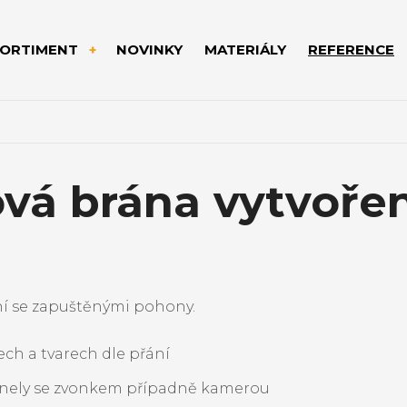
SORTIMENT
NOVINKY
MATERIÁLY
REFERENCE
vá brána vytvoře
ní se zapuštěnými pohony.
ech a tvarech dle přání
panely se zvonkem případně kamerou