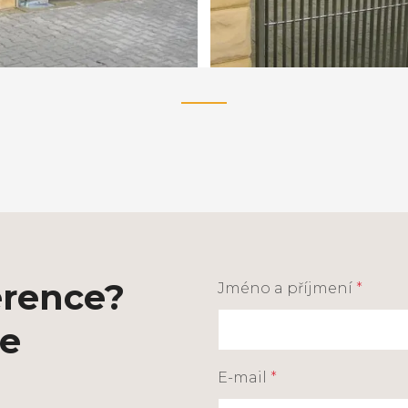
erence?
Jméno a příjmení
*
ce
E-mail
*