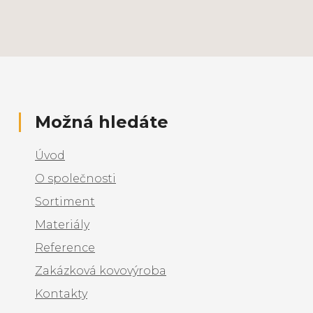
Možná hledáte
Úvod
O společnosti
Sortiment
Materiály
Reference
Zakázková kovovýroba
Kontakty