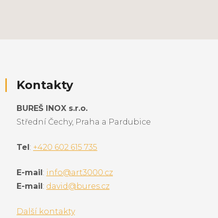
Kontakty
BUREŠ INOX s.r.o.
Střední Čechy, Praha a Pardubice
Tel
:
+420 602 615 735
E-mail
:
info@art3000.cz
E-mail
:
david@bures.cz
Další kontakty