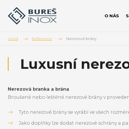
O NÁS
Úvod
Reference
Nerezové brány
Luxusní nerezo
Nerezová branka a brána
.
Broušené nebo leštěné nerezové brány v provede
Tyto nerezové brány se vyrábí ve všech rozměr
Jako doplňky lze dodat nerezové schrány a 