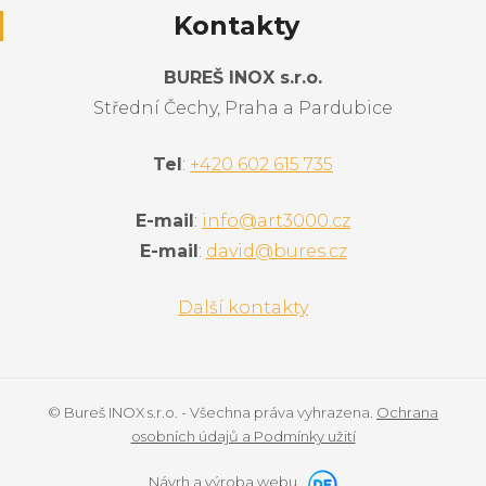
Kontakty
BUREŠ INOX s.r.o.
Střední Čechy, Praha a Pardubice
Tel
:
+420 602 615 735
E-mail
:
info@art3000.cz
E-mail
:
david@bures.cz
Další kontakty
© Bureš INOX s.r.o. - Všechna práva vyhrazena.
Ochrana
osobních údajů a Podmínky užití
Návrh a výroba webu