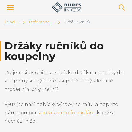
Úvod
Reference
Držák ručníků
Držáky ručníků do
koupelny
Přejete si vyrobit na zakázku držák na ručníky do
koupelny, který bude jak použitelný, ale také
moderní a originální?
Využijte naší nabídky výroby na míru a napište
nám pomocí
kontaktního formuláře
, který se
nachází níže.